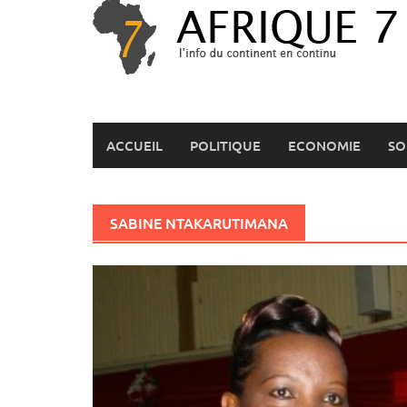
Skip
to
content
ACCUEIL
POLITIQUE
ECONOMIE
SO
SABINE NTAKARUTIMANA