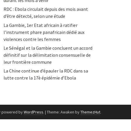
durant les mois à venir
RDC : Ebola circulait depuis des mois avant
d’être détecté, selon une étude
La Gambie, 1er Etat africain à ratifier
l’instrument phare panafricain dédié aux
violences contre les femmes
Le Sénégal et la Gambie concluent un accord
définitif sur la délimitation consensuelle de
leur frontière commune
La Chine continue d’épauler la RDC dans sa
lutte contre la 17è épidémie d’Ebola
y powered by
WordPress
.
|
Theme: Awaken by
ThemezHut
.