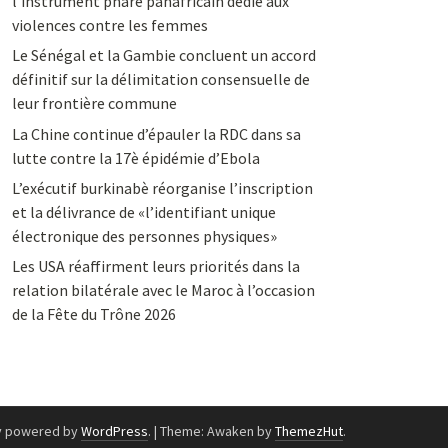
l’instrument phare panafricain dédié aux
violences contre les femmes
Le Sénégal et la Gambie concluent un accord
définitif sur la délimitation consensuelle de
leur frontière commune
La Chine continue d’épauler la RDC dans sa
lutte contre la 17è épidémie d’Ebola
L’exécutif burkinabè réorganise l’inscription
et la délivrance de «l’identifiant unique
électronique des personnes physiques»
Les USA réaffirment leurs priorités dans la
relation bilatérale avec le Maroc à l’occasion
de la Fête du Trône 2026
y powered by
WordPress
.
|
Theme: Awaken by
ThemezHut
.