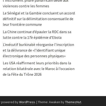
l’instrument phare panafricain dédié aux
violences contre les femmes
Le Sénégal et la Gambie concluent un accord
définitif sur la délimitation consensuelle de
leur frontière commune
La Chine continue d’épauler la RDC dans sa
lutte contre la 17è épidémie d’Ebola
L’exécutif burkinabè réorganise l’inscription
et la délivrance de «l’identifiant unique
électronique des personnes physiques»
Les USA réaffirment leurs priorités dans la
relation bilatérale avec le Maroc à l’occasion
de la Fête du Trône 2026
y powered by
WordPress
.
|
Theme: Awaken by
ThemezHut
.