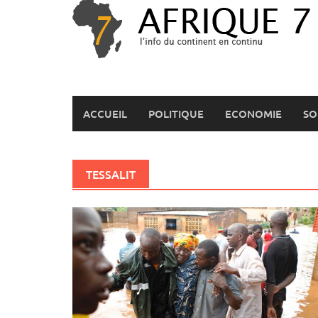
Skip
to
content
ACCUEIL
POLITIQUE
ECONOMIE
SO
TESSALIT