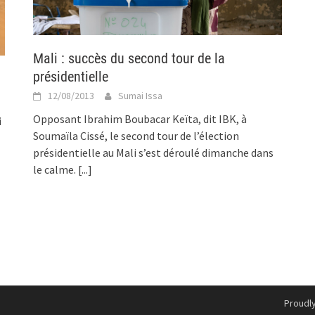
Mali : succès du second tour de la
présidentielle
12/08/2013
Sumai Issa
Opposant Ibrahim Boubacar Keïta, dit IBK, à
i
Soumaïla Cissé, le second tour de l’élection
présidentielle au Mali s’est déroulé dimanche dans
le calme.
[...]
Proudl