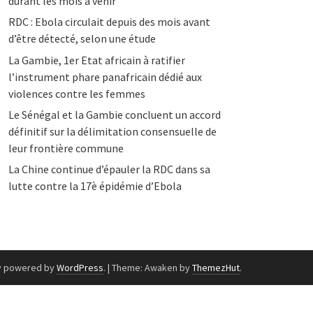
durant les mois à venir
RDC : Ebola circulait depuis des mois avant
d’être détecté, selon une étude
La Gambie, 1er Etat africain à ratifier
l’instrument phare panafricain dédié aux
violences contre les femmes
Le Sénégal et la Gambie concluent un accord
définitif sur la délimitation consensuelle de
leur frontière commune
La Chine continue d’épauler la RDC dans sa
lutte contre la 17è épidémie d’Ebola
y powered by
WordPress
.
|
Theme: Awaken by
ThemezHut
.