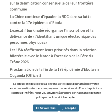
sur la délimitation consensuelle de leur frontière
commune
La Chine continue d’épauler la RDC dans sa lutte
contre la 17è épidémie d’Ebola
L’exécutif burkinabè réorganise l’inscription et la
délivrance de «l’identifiant unique électronique des
personnes physiques»
Les USA réaffirment leurs priorités dans la relation
bilatérale avec le Maroc à l’occasion de la Fête du
Trône 2026
Proclamation de la fin de la 17è épidémie d’Ebola en
Ouganda (Officiel)
Le Site utilise des cookies à des fins statistiques pour améliorer votre
expérience utilisateur et vous proposer des services et offres adaptés à vos
centres d’intérêts. Nous vous invitons à prendre connaissance de notre
politique cookies et à l’accepter.
Copyright © 2026
Afrique7, l’info du continent en continu
.
En Savoir Plus
j'accepte
Proudly powered by
WordPress
.
|
Theme: Awaken by
ThemezHut
.