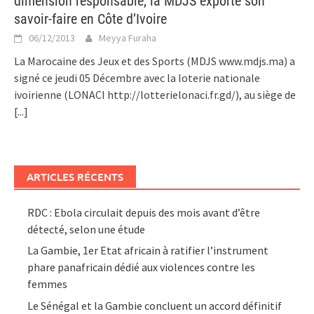
dimension responsable, la MDJS exporte son
savoir-faire en Côte d’Ivoire
06/12/2013
Meyya Furaha
La Marocaine des Jeux et des Sports (MDJS www.mdjs.ma) a
signé ce jeudi 05 Décembre avec la loterie nationale
ivoirienne (LONACI http://lotterielonaci.fr.gd/), au siège de
[...]
ARTICLES RÉCENTS
RDC : Ebola circulait depuis des mois avant d’être
détecté, selon une étude
La Gambie, 1er Etat africain à ratifier l’instrument
phare panafricain dédié aux violences contre les
femmes
Le Sénégal et la Gambie concluent un accord définitif