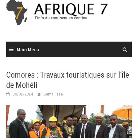
Skip
to
content
Main Menu
Comores : Travaux touristiques sur l’île
de Mohéli
30/01/2014
Sumai Issa