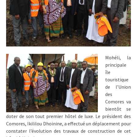
Mohéli, la
principale
île
touristique
de l’Union
des
Comores va
bientôt se
doter de son tout premier hôtel de luxe. Le président des
Comores, Ikililou Dhoinine, a effectué un déplacement pour
constater l’évolution des travaux de construction de cet