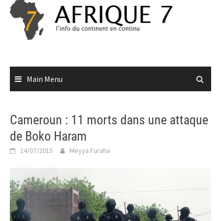
Skip
to
content
Main Menu
Cameroun : 11 morts dans une attaque
de Boko Haram
14/07/2015
Meyya Furaha