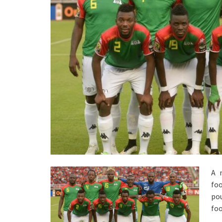
A 
foo
po
foo