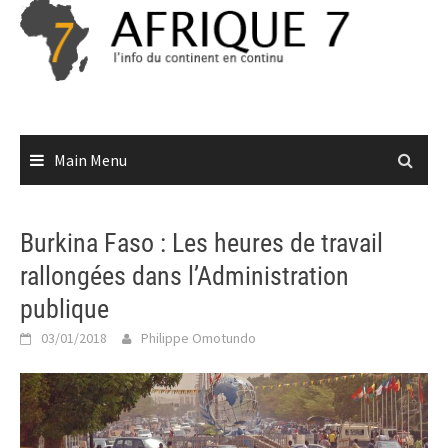
Skip
to
content
Main Menu
Burkina Faso : Les heures de travail
rallongées dans l’Administration
publique
03/01/2018
Philippe Omotundo