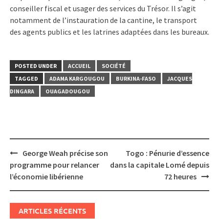
conseiller fiscal et usager des services du Trésor. Il s’agit
notamment de l’instauration de la cantine, le transport
des agents publics et les latrines adaptées dans les bureaux.
POSTED UNDER
ACCUEIL
SOCIÉTÉ
TAGGED
ADAMA KARGOUGOU
BURKINA-FASO
JACQUES
DINGARA
OUAGADOUGOU
Post
George Weah précise son
Togo : Pénurie d’essence
navigation
programme pour relancer
dans la capitale Lomé depuis
l’économie libérienne
72 heures
ARTICLES RÉCENTS