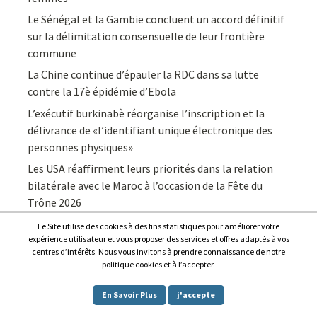
Le Sénégal et la Gambie concluent un accord définitif
sur la délimitation consensuelle de leur frontière
commune
La Chine continue d’épauler la RDC dans sa lutte
contre la 17è épidémie d’Ebola
L’exécutif burkinabè réorganise l’inscription et la
délivrance de «l’identifiant unique électronique des
personnes physiques»
Les USA réaffirment leurs priorités dans la relation
bilatérale avec le Maroc à l’occasion de la Fête du
Trône 2026
Le Site utilise des cookies à des fins statistiques pour améliorer votre
expérience utilisateur et vous proposer des services et offres adaptés à vos
centres d’intérêts. Nous vous invitons à prendre connaissance de notre
politique cookies et à l’accepter.
Copyright © 2026
Afrique7, l’info du continent en continu
.
En Savoir Plus
j'accepte
Proudly powered by
WordPress
.
|
Theme: Awaken by
ThemezHut
.