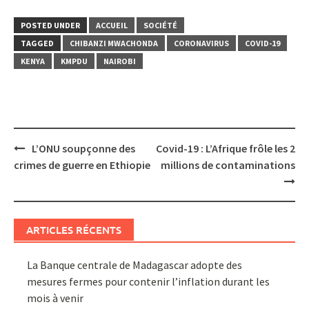
POSTED UNDER
ACCUEIL
SOCIÉTÉ
TAGGED
CHIBANZI MWACHONDA
CORONAVIRUS
COVID-19
KENYA
KMPDU
NAIROBI
Post
L’ONU soupçonne des
Covid-19 : L’Afrique frôle les 2
navigation
crimes de guerre en Ethiopie
millions de contaminations
ARTICLES RÉCENTS
La Banque centrale de Madagascar adopte des
mesures fermes pour contenir l’inflation durant les
mois à venir