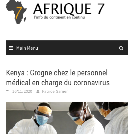
Skip
to
content
Main Menu
Kenya : Grogne chez le personnel
médical en charge du coronavirus
16/11/2020
Patrice Garner