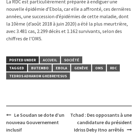
La RDC est particulièrement préparée à endiguer une
nouvelle épidémie d’Ebola, car elle a affronté, ces dernières
années, une succession d’épidémies de cette maladie, dont
la 10ème (d’août 2018 à juin 2020) a été la plus meurtrière,
avec 3.481 cas, 2.299 décès et 1.162 survivants, selon des
chiffres de l’OMS.
POSTED UNDER
ACCUEIL
SOCIÉTÉ
TAGGED
BUTEMBO
EBOLA
GENÈVE
OMS
RDC
TEDROS ADHANOM GHEBREYESUS
Post
Le Soudan se dote d’un
Tchad : Des opposants à une
navigation
nouveau Gouvernement
candidature du président
inclusif
Idriss Deby Itno arrêtés