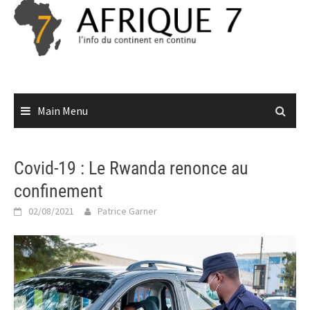
Skip
to
content
Main Menu
Covid-19 : Le Rwanda renonce au
confinement
02/08/2021
Patrice Garner