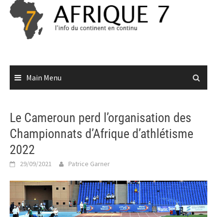
Skip
to
content
Main Menu
Le Cameroun perd l’organisation des
Championnats d’Afrique d’athlétisme
2022
29/09/2021
Patrice Garner