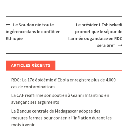
Post
Le Soudan nie toute
Le président Tshisekedi
navigation
ingérence dans le conflit en
promet que le séjour de
Ethiopie
l’armée ougandaise en RDC
sera bref
ARTICLES RÉCENTS
RDC : La 17è épidémie d’Ebola enregistre plus de 4.000
cas de contaminations
La CAF réaffirme son soutien à Gianni Infantino en
avançant ses arguments
La Banque centrale de Madagascar adopte des
mesures fermes pour contenir l’inflation durant les
mois à venir