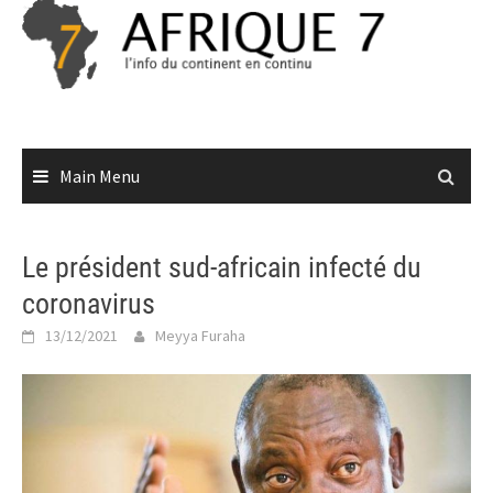
Skip
to
content
Main Menu
Le président sud-africain infecté du
coronavirus
13/12/2021
Meyya Furaha