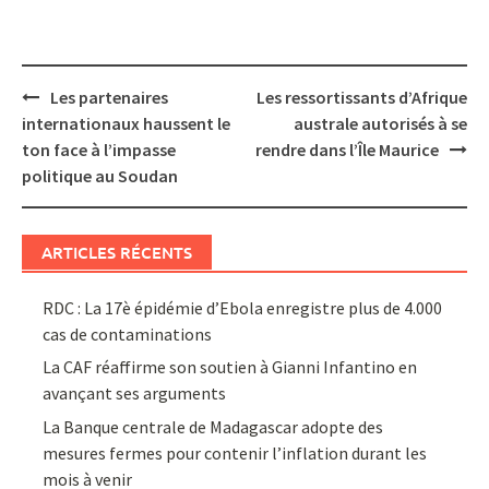
Post
Les partenaires
Les ressortissants d’Afrique
navigation
internationaux haussent le
australe autorisés à se
ton face à l’impasse
rendre dans l’Île Maurice
politique au Soudan
ARTICLES RÉCENTS
RDC : La 17è épidémie d’Ebola enregistre plus de 4.000
cas de contaminations
La CAF réaffirme son soutien à Gianni Infantino en
avançant ses arguments
La Banque centrale de Madagascar adopte des
mesures fermes pour contenir l’inflation durant les
mois à venir