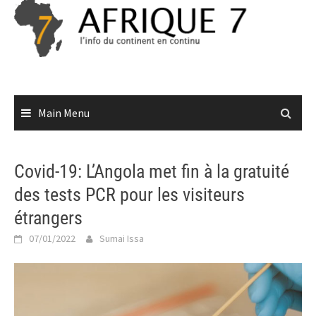
Skip
to
content
Main Menu
Covid-19: L’Angola met fin à la gratuité
des tests PCR pour les visiteurs
étrangers
07/01/2022
Sumai Issa