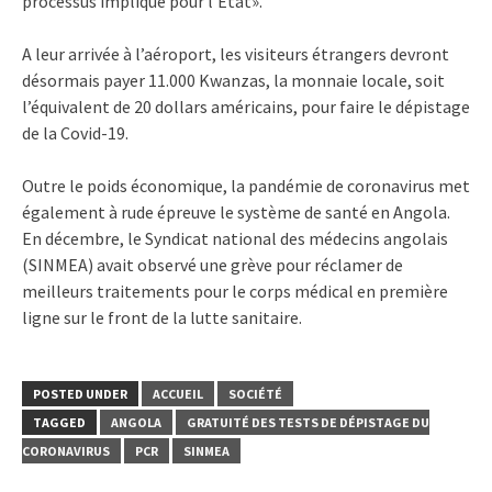
processus implique pour l’Etat».
A leur arrivée à l’aéroport, les visiteurs étrangers devront
désormais payer 11.000 Kwanzas, la monnaie locale, soit
l’équivalent de 20 dollars américains, pour faire le dépistage
de la Covid-19.
Outre le poids économique, la pandémie de coronavirus met
également à rude épreuve le système de santé en Angola.
En décembre, le Syndicat national des médecins angolais
(SINMEA) avait observé une grève pour réclamer de
meilleurs traitements pour le corps médical en première
ligne sur le front de la lutte sanitaire.
POSTED UNDER
ACCUEIL
SOCIÉTÉ
TAGGED
ANGOLA
GRATUITÉ DES TESTS DE DÉPISTAGE DU
CORONAVIRUS
PCR
SINMEA