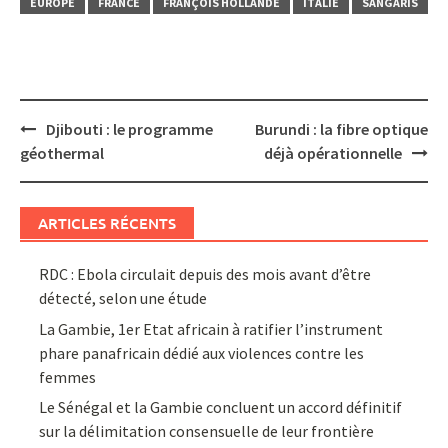
EUROPE
FRANCE
FRANÇOIS HOLLANDE
ITALIE
SANGARIS
Post
Djibouti : le programme
Burundi : la fibre optique
navigation
géothermal
déjà opérationnelle
ARTICLES RÉCENTS
RDC : Ebola circulait depuis des mois avant d’être
détecté, selon une étude
La Gambie, 1er Etat africain à ratifier l’instrument
phare panafricain dédié aux violences contre les
femmes
Le Sénégal et la Gambie concluent un accord définitif
sur la délimitation consensuelle de leur frontière