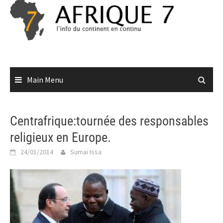
Skip
to
content
Main Menu
Centrafrique:tournée des responsables
religieux en Europe.
24/01/2014
Sumai Issa