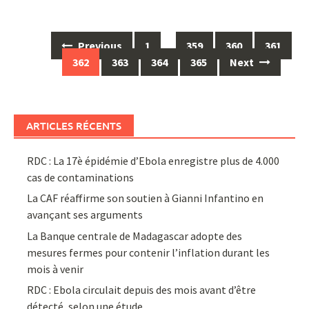
Posts
Previous
1
…
359
360
361
navigation
362
363
364
365
Next
ARTICLES RÉCENTS
RDC : La 17è épidémie d’Ebola enregistre plus de 4.000
cas de contaminations
La CAF réaffirme son soutien à Gianni Infantino en
avançant ses arguments
La Banque centrale de Madagascar adopte des
mesures fermes pour contenir l’inflation durant les
mois à venir
RDC : Ebola circulait depuis des mois avant d’être
détecté, selon une étude