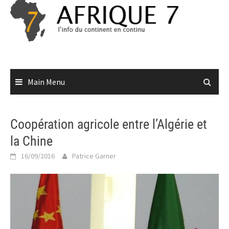
Skip
to
content
Main Menu
Coopération agricole entre l’Algérie et
la Chine
16/09/2016
Patrice Garner