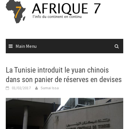
Skip
to
content
Main Menu
La Tunisie introduit le yuan chinois
dans son panier de réserves en devises
01/02/2017
Sumai Issa