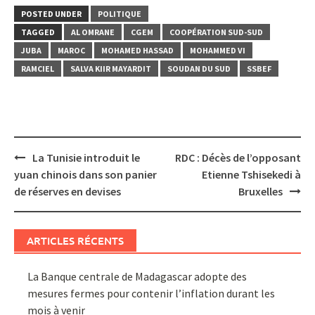
POSTED UNDER
POLITIQUE
TAGGED
AL OMRANE
CGEM
COOPÉRATION SUD-SUD
JUBA
MAROC
MOHAMED HASSAD
MOHAMMED VI
RAMCIEL
SALVA KIIR MAYARDIT
SOUDAN DU SUD
SSBEF
Post
La Tunisie introduit le
RDC : Décès de l’opposant
navigation
yuan chinois dans son panier
Etienne Tshisekedi à
de réserves en devises
Bruxelles
ARTICLES RÉCENTS
La Banque centrale de Madagascar adopte des
mesures fermes pour contenir l’inflation durant les
mois à venir