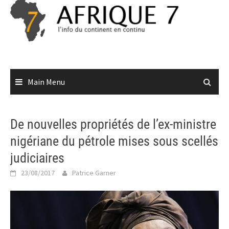
Skip
to
content
Main Menu
De nouvelles propriétés de l’ex-ministre
nigériane du pétrole mises sous scellés
judiciaires
23/08/2017
Patrice Garner