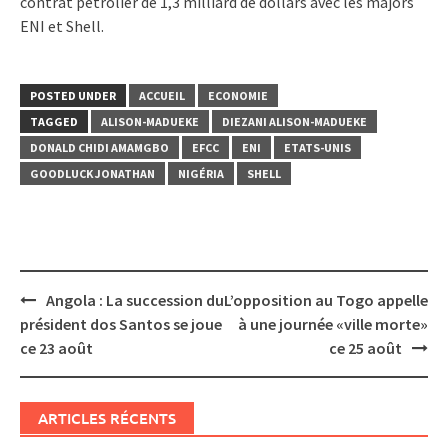
contrat pétrolier de 1,3 milliard de dollars avec les majors
ENI et Shell.
POSTED UNDER
ACCUEIL
ECONOMIE
TAGGED
ALISON-MADUEKE
DIEZANI ALISON-MADUEKE
DONALD CHIDI AMAMGBO
EFCC
ENI
ETATS-UNIS
GOODLUCK JONATHAN
NIGÉRIA
SHELL
Post
Angola : La succession du
L’opposition au Togo appelle
navigation
président dos Santos se joue
à une journée «ville morte»
ce 23 août
ce 25 août
ARTICLES RÉCENTS