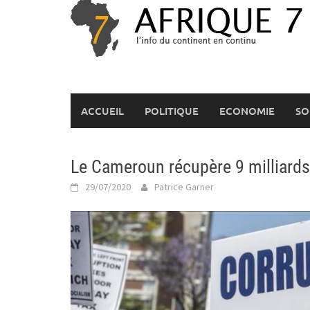
Skip
to
content
ACCUEIL
POLITIQUE
ECONOMIE
SO
Le Cameroun récupère 9 milliards 
29/07/2020
Patrice Garner