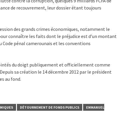
 lutte contre la corruption, quelques 9 milliards FCFA de
nstance de recouvrement, leur dossier étant toujours
épression des grands crimes économiques, notamment le
ur connaître les faits dont le préjudice est d’un montant
 Code pénal camerounais et les conventions
pointés du doigt publiquement et officiellement comme
 Depuis sa création le 14 décembre 2012 par le président
es au fond.
OMIQUES
DÉTOURNEMENT DE FONDS PUBLICS
EMMANUEL