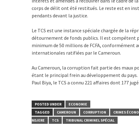
intérêts et amendes à recouvrer dans le cadre de la
corps de délit ont été restitués. Le reste est en i
pendants devant la justice.
Le TCS est une instance spéciale chargée de la r
détournement de fonds publics. Il est compétent po
minimum de 50 millions de FCFA, conformément au
internationales ratifiées par le Cameroun.
Au Cameroun, la corruption fait partie des maux 
étant le principal frein au développement du pays.
Paul Biya, le TCS a connu 221 affaires dont 177 jugé
POSTED UNDER
ECONOMIE
TAGGED
CAMEROUN
CORRUPTION
CRIMES ÉCON
NDJERE
TCS
TRIBUNAL CRIMINEL SPÉCIAL