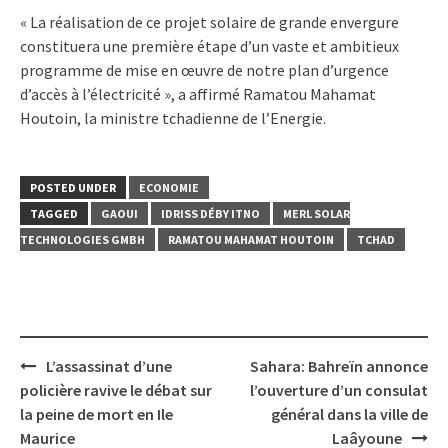
« La réalisation de ce projet solaire de grande envergure
constituera une première étape d’un vaste et ambitieux
programme de mise en œuvre de notre plan d’urgence
d’accès à l’électricité », a affirmé Ramatou Mahamat
Houtoin, la ministre tchadienne de l’Energie.
POSTED UNDER
ECONOMIE
TAGGED
GAOUI
IDRISS DÉBY ITNO
MERL SOLAR
TECHNOLOGIES GMBH
RAMATOU MAHAMAT HOUTOIN
TCHAD
Post
L’assassinat d’une
Sahara: Bahreïn annonce
navigation
policière ravive le débat sur
l’ouverture d’un consulat
la peine de mort en Ile
général dans la ville de
Maurice
Laâyoune