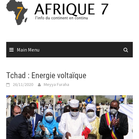
Skip
to
content
Main Menu
Tchad : Energie voltaïque
26/11/2020
Meyya Furaha