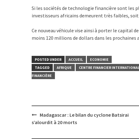
Si les sociétés de technologie financière sont les p
investisseurs africains demeurent très faibles, soi
Ce nouveau véhicule vise ainsi à porter le capital de
moins 120 millions de dollars dans les prochaines 
POSTED UNDER
ACCUEIL
ECONOMIE
TAGGED
AFRIQUE
CENTRE FINANCIER INTERNATIONAL
FINANCIÈRE
Post
Madagascar : Le bilan du cyclone Batsirai
navigation
s’alourdit à 20 morts