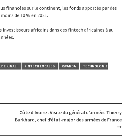
lus financées sur le continent, les fonds apportés par des
t moins de 10 % en 2021.
s investisseurs africains dans des fintech africaines à au
années.
 DE KIGALI
FINTECH LOCALES
RWANDA
TECHNOLOGIE
Côte d’Ivoire : Visite du général d’armées Thierry
Burkhard, chef d’état-major des armées de France