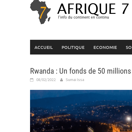
Skip
to
content
ACCUEIL
POLITIQUE
ECONOMIE
SO
Rwanda : Un fonds de 50 millions d
08/02/2022
Sumai Issa