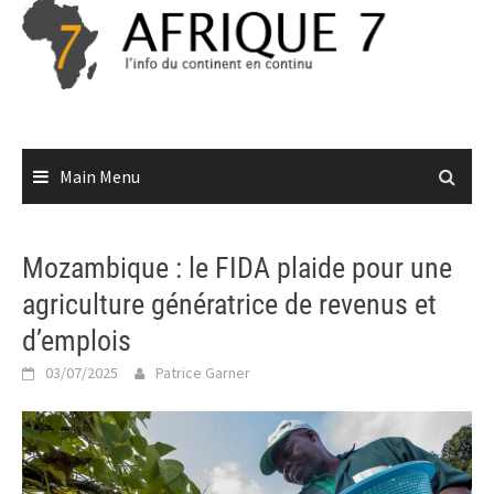
Skip
to
content
Main Menu
Mozambique : le FIDA plaide pour une
agriculture génératrice de revenus et
d’emplois
03/07/2025
Patrice Garner