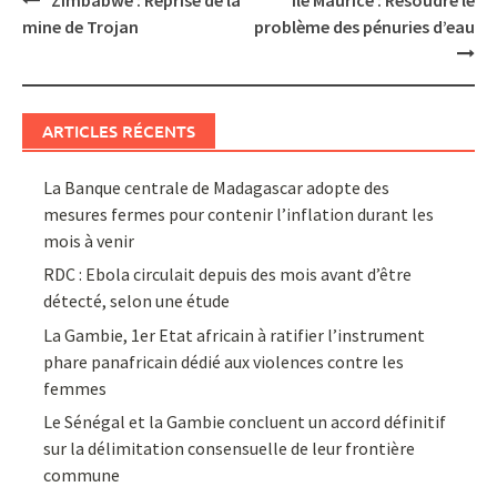
Zimbabwe : Reprise de la
Ile Maurice : Résoudre le
navigation
mine de Trojan
problème des pénuries d’eau
ARTICLES RÉCENTS
La Banque centrale de Madagascar adopte des
mesures fermes pour contenir l’inflation durant les
mois à venir
RDC : Ebola circulait depuis des mois avant d’être
détecté, selon une étude
La Gambie, 1er Etat africain à ratifier l’instrument
phare panafricain dédié aux violences contre les
femmes
Le Sénégal et la Gambie concluent un accord définitif
sur la délimitation consensuelle de leur frontière
commune