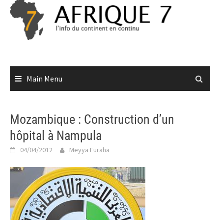
Skip
to
content
Main Menu
Mozambique : Construction d’un
hôpital à Nampula
04/04/2012
Meyya Furaha