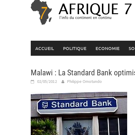
Skip
to
content
ACCUEIL
POLITIQUE
ECONOMIE
SO
Malawi : La Standard Bank optimi
02/05/2012
Philippe Omotundo