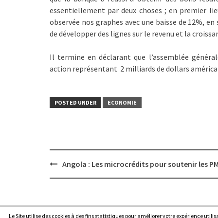
essentiellement par deux choses ; en premier lieu
observée nos graphes avec une baisse de 12%, en 
de développer des lignes sur le revenu et la croissa
Il termine en déclarant que l’assemblée général
action représentant 2 milliards de dollars américai
POSTED UNDER
ECONOMIE
Post
Angola : Les microcrédits pour soutenir les PM
navigation
Le Site utilise des cookies à des fins statistiques pour améliorer votre expérience utili