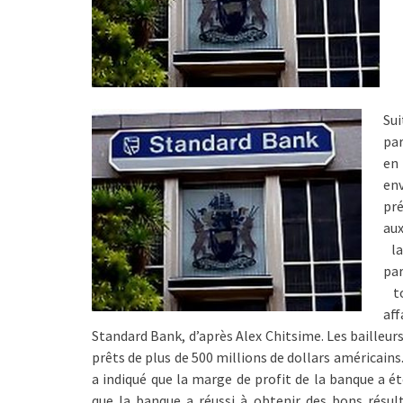
Sui
par
en
env
pré
aux
la
pa
to
aff
Standard Bank, d’après Alex Chitsime. Les bailleur
prêts de plus de 500 millions de dollars américain
a indiqué que la marge de profit de la banque a 
que la banque a réussi à obtenir des bons résul