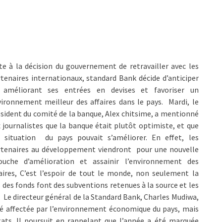
te à la décision du gouvernement de retravailler avec les
tenaires internationaux, standard Bank décide d’anticiper
 améliorant ses entrées en devises et favoriser un
ironnement meilleur des affaires dans le pays. Mardi, le
sident du comité de la banque, Alex chitsime, a mentionné
 journalistes que la banque était plutôt optimiste, et que
 situation du pays pouvait s’améliorer. En effet, les
rtenaires au développement viendront pour une nouvelle
uche d’amélioration et assainir l’environnement des
aires, C’est l’espoir de tout le monde, non seulement la
s des fonds font des subventions retenues à la source et les
s. Le directeur général de la Standard Bank, Charles Mudiwa,
été affectée par l’environnement économique du pays, mais
tats. Il poursuit en rappelant que l’année a été marquée