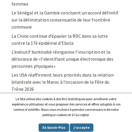
femmes
Le Sénégal et la Gambie concluent un accord définitif
sur la délimitation consensuelle de leur frontière
commune
La Chine continue d’épauler la RDC dans sa lutte
contre la 17è épidémie d’Ebola
L’exécutif burkinabè réorganise l’inscription et la
délivrance de «l’identifiant unique électronique des
personnes physiques»
Les USA réaffirment leurs priorités dans la relation
bilatérale avec le Maroc à l’occasion de la Fête du
Trône 2026
Le Site utilise des cookies à des fins statistiques pour améliorer votre
expérience utilisateur et vous proposer des services et offres adaptés à vos
centres d’intérêts. Nous vous invitons à prendre connaissance de notre
politique cookies et à l’accepter.
Copyright © 2026
Afrique7, l’info du continent en continu
.
En Savoir Plus
j'accepte
Proudly powered by
WordPress
.
|
Theme: Awaken by
ThemezHut
.