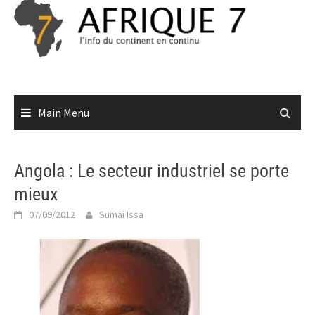
Skip
to
content
Main Menu
Angola : Le secteur industriel se porte
mieux
07/09/2012
Sumai Issa