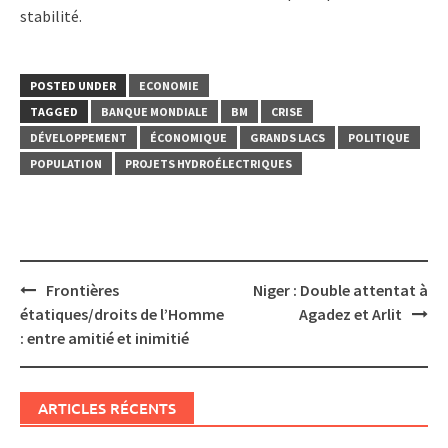
stabilité.
POSTED UNDER
ECONOMIE
TAGGED
BANQUE MONDIALE
BM
CRISE
DÉVELOPPEMENT
ÉCONOMIQUE
GRANDS LACS
POLITIQUE
POPULATION
PROJETS HYDROÉLECTRIQUES
Post
Frontières
Niger : Double attentat à
navigation
étatiques/droits de l’Homme
Agadez et Arlit
: entre amitié et inimitié
ARTICLES RÉCENTS