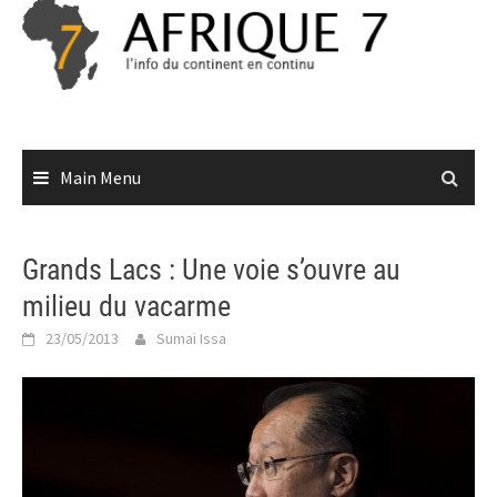
Skip
to
content
Main Menu
Grands Lacs : Une voie s’ouvre au
milieu du vacarme
23/05/2013
Sumai Issa