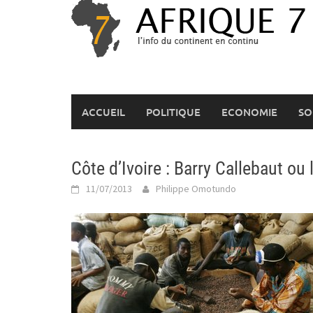
Skip
to
content
ACCUEIL
POLITIQUE
ECONOMIE
SO
Côte d’Ivoire : Barry Callebaut ou 
11/07/2013
Philippe Omotundo