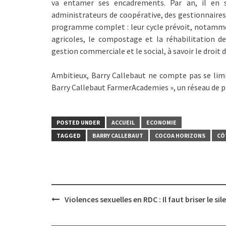
va entamer ses encadrements. Par an, il en s
administrateurs de coopérative, des gestionnaires 
programme complet : leur cycle prévoit, notamme
agricoles, le compostage et la réhabilitation d
gestion commerciale et le social, à savoir le droit d
Ambitieux, Barry Callebaut ne compte pas se limi
Barry Callebaut FarmerAcademies », un réseau de pl
POSTED UNDER
ACCUEIL
ECONOMIE
TAGGED
BARRY CALLEBAUT
COCOA HORIZONS
CÔ
Post
Violences sexuelles en RDC : Il faut briser le sil
navigation