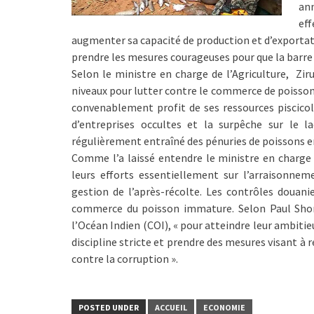
ann
ef
augmenter sa capacité de production et d’exportati
prendre les mesures courageuses pour que la barre la
Selon le ministre en charge de l’Agriculture, Zir
niveaux pour lutter contre le commerce de poisson 
convenablement profit de ses ressources piscicole
d’entreprises occultes et la surpêche sur le 
régulièrement entraîné des pénuries de poissons e
Comme l’a laissé entendre le ministre en charge 
leurs efforts essentiellement sur l’arraisonnem
gestion de l’après-récolte. Les contrôles douan
commerce du poisson immature. Selon Paul Shor
l’Océan Indien (COI), « pour atteindre leur ambitie
discipline stricte et prendre des mesures visant 
contre la corruption ».
POSTED UNDER
ACCUEIL
ECONOMIE