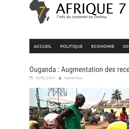
Skip
to
content
ACCUEIL
POLITIQUE
ECONOMIE
SO
Ouganda : Augmentation des rece
28/01/2014
Sumai Issa