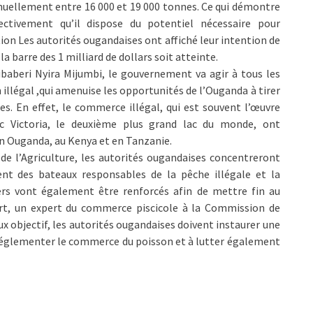
uellement entre 16 000 et 19 000 tonnes. Ce qui démontre
fectivement qu’il dispose du potentiel nécessaire pour
on Les autorités ougandaises ont affiché leur intention de
 barre des 1 milliard de dollars soit atteinte.
ubaberi Nyira Mijumbi, le gouvernement va agir à tous les
illégal ,qui amenuise les opportunités de l’Ouganda à tirer
s. En effet, le commerce illégal, qui est souvent l’œuvre
lac Victoria, le deuxième plus grand lac du monde, ont
n Ouganda, au Kenya et en Tanzanie.
de l’Agriculture, les autorités ougandaises concentreront
ent des bateaux responsables de la pêche illégale et la
iers vont également être renforcés afin de mettre fin au
t, un expert du commerce piscicole à la Commission de
ux objectif, les autorités ougandaises doivent instaurer une
à réglementer le commerce du poisson et à lutter également