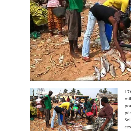
L’O
mil
por
pêc
Sel
ce