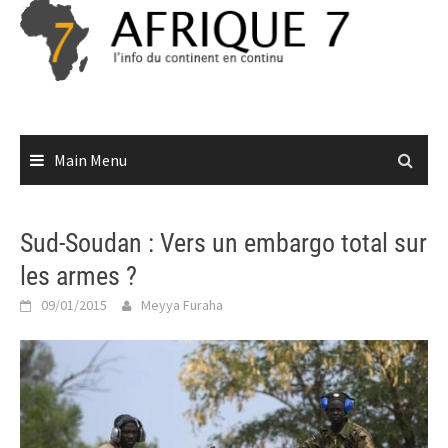
Skip
to
content
Main Menu
Sud-Soudan : Vers un embargo total sur
les armes ?
09/01/2015
Meyya Furaha