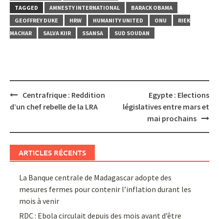
TAGGED
AMNESTY INTERNATIONAL
BARACK OBAMA
GEOFFREY DUKE
HRW
HUMANITY UNITED
ONU
RIEK
MACHAR
SALVA KIIR
SSANSA
SUD SOUDAN
Post
Centrafrique : Reddition
Egypte : Elections
navigation
d’un chef rebelle de la LRA
législatives entre mars et
mai prochains
ARTICLES RÉCENTS
La Banque centrale de Madagascar adopte des
mesures fermes pour contenir l’inflation durant les
mois à venir
RDC : Ebola circulait depuis des mois avant d’être