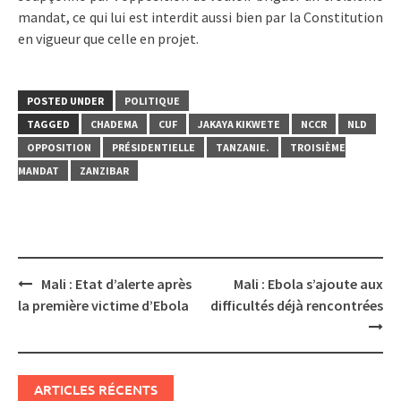
mandat, ce qui lui est interdit aussi bien par la Constitution
en vigueur que celle en projet.
POSTED UNDER
POLITIQUE
TAGGED
CHADEMA
CUF
JAKAYA KIKWETE
NCCR
NLD
OPPOSITION
PRÉSIDENTIELLE
TANZANIE.
TROISIÈME
MANDAT
ZANZIBAR
Post
Mali : Etat d’alerte après
Mali : Ebola s’ajoute aux
navigation
la première victime d’Ebola
difficultés déjà rencontrées
ARTICLES RÉCENTS