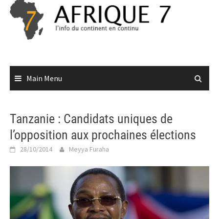
Skip
to
content
Main Menu
Tanzanie : Candidats uniques de
l’opposition aux prochaines élections
28/10/2014
Meyya Furaha