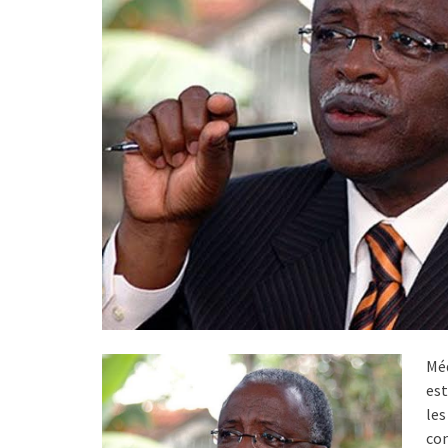
Mé
est
le
con