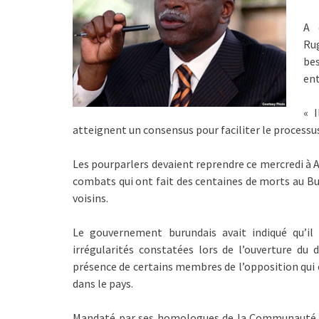
A 
Rug
bes
ent
« I
atteignent un consensus pour faciliter le processus
Les pourparlers devaient reprendre ce mercredi à A
combats qui ont fait des centaines de morts au Bur
voisins.
Le gouvernement burundais avait indiqué qu’il 
irrégularités constatées lors de l’ouverture du
présence de certains membres de l’opposition qui
dans le pays.
Mandaté par ses homologues de la Communauté d’A