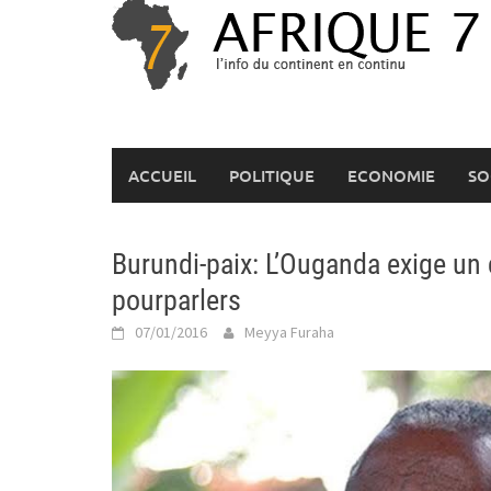
Skip
to
content
ACCUEIL
POLITIQUE
ECONOMIE
SO
Burundi-paix: L’Ouganda exige un
pourparlers
07/01/2016
Meyya Furaha