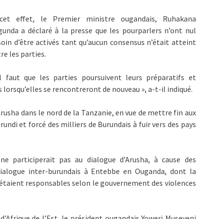
cet effet, le Premier ministre ougandais, Ruhakana
unda a déclaré à la presse que les pourparlers n’ont nul
oin d’être activés tant qu’aucun consensus n’était atteint
re les parties.
l faut que les parties poursuivent leurs préparatifs et
 lorsqu’elles se rencontreront de nouveau », a-t-il indiqué.
rusha dans le nord de la Tanzanie, en vue de mettre fin aux
undi et forcé des milliers de Burundais à fuir vers des pays
ne participerait pas au dialogue d’Arusha, à cause des
 dialogue inter-burundais à Entebbe en Ouganda, dont la
 étaient responsables selon le gouvernement des violences
frique de l’Est, le président ougandais Yoweri Museveni