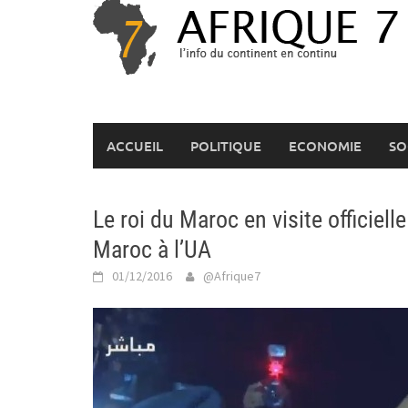
Skip
to
content
ACCUEIL
POLITIQUE
ECONOMIE
SO
Le roi du Maroc en visite officiell
Maroc à l’UA
01/12/2016
@Afrique7