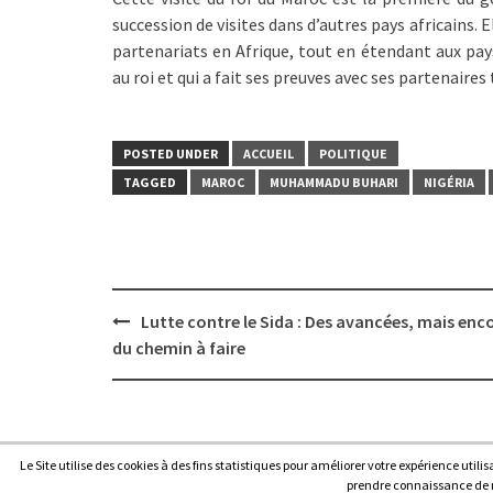
succession de visites dans d’autres pays africains. E
partenariats en Afrique, tout en étendant aux pay
au roi et qui a fait ses preuves avec ses partenair
POSTED UNDER
ACCUEIL
POLITIQUE
TAGGED
MAROC
MUHAMMADU BUHARI
NIGÉRIA
Post
Lutte contre le Sida : Des avancées, mais enc
navigation
du chemin à faire
Le Site utilise des cookies à des fins statistiques pour améliorer votre expérience utili
Copyright © 2026
Afrique7, l’info du continent en continu
.
prendre connaissance de no