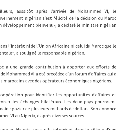
ailleurs, aussitôt après l’arrivée de Mohammed VI, le
vernement nigérian s’est félicité de la décision du Maroc
d’un développement bienvenu», a déclaré le ministre nigérian
ns l’intérêt ni de l’Union Africaine ni celui du Maroc que le
ntale», a souligné le responsable nigérian.
roc a une grande contribution à apporter aux efforts de
e de Mohammed VI a été précédée d’un forum d’affaires qui a
ses marocains avec des opérateurs économiques nigérians.
oopération pour identifier les opportunités d’affaires et
ser les échanges bilatéraux. Les deux pays pourraient
aine gazier de plusieurs milliards de dollars. Son annonce
mmed VI au Nigeria, d’après diverses sources.
nre au Nigeria, mais elle intervient dans le sillage d’une