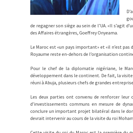
D’
gou
de regagner son siège au sein de l’UA. «Il s’agit 
des Affaires étrangères, Goeffrey Onyeama.
Le Maroc est «un pays important» et «il n’est pas da
Royaume reste en-dehors de l’organisation contine
Pour le chef de la diplomatie nigériane, le Ma
développement dans le continent. De fait, la visit
réuni à Abuja, plusieurs chefs de grandes entrepri
Les deux parties ont convenu de renforcer leur c
d’investissements communs en mesure de dynami
conclure un important projet bilatéral dans le dom
devrait intervenir au cours de la visite du roi Moha
Cette visite du roi du Maroc est la première du ge