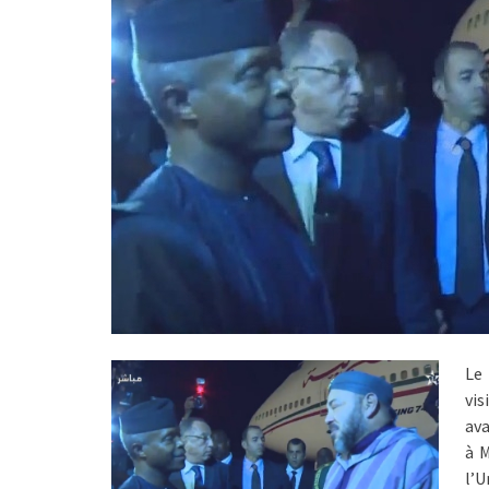
Le 
vis
ava
à 
l’U