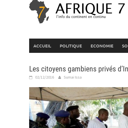
Skip
to
content
ACCUEIL
POLITIQUE
ECONOMIE
SO
Les citoyens gambiens privés d’In
02/12/2016
Sumai Issa