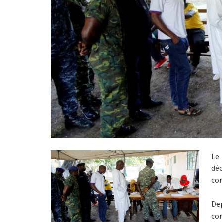
Le 
déc
com
Dep
co