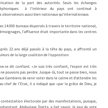
plication de la part des autorités. Seuls les échanges
léphoniques à l’intérieur du pays ont continué à
des observateurs aussi bien nationaux qu’internationaux.
es 14.000 bureaux dispersés à travers le territoire national,
 témoignages, l’affluence était importante dans les centres
rès 22 ans déjà passés à la tête du pays, a affronté un
leurs de la large coalition de l’opposition.
w se dit confiant. «Je suis très confiant, l’espoir est très
us ne pouvons pas perdre. Jusque-là, tout se passe bien, nous
x Gambiens de venir voter dans le calme et d’attendre les
au chef de l’Etat, il a indiqué que «par la grâce de Dieu, je
 contestation électorale par des manifestations, puisque,
présentant, Abdoulaye Diatta, a fait savoir, le jour du vote