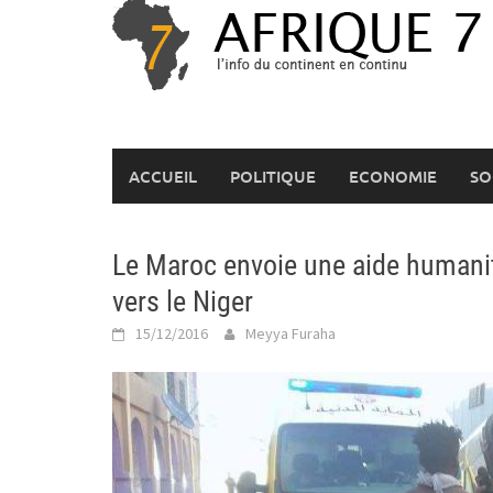
Skip
to
content
ACCUEIL
POLITIQUE
ECONOMIE
SO
Le Maroc envoie une aide humanit
vers le Niger
15/12/2016
Meyya Furaha