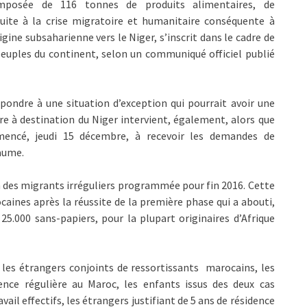
mposée de 116 tonnes de produits alimentaires, de
suite à la crise migratoire et humanitaire conséquente à
igine subsaharienne vers le Niger, s’inscrit dans le cadre de
 peuples du continent, selon un communiqué officiel publié
répondre à une situation d’exception qui pourrait avoir une
e à destination du Niger intervient, également, alors que
encé, jeudi 15 décembre, à recevoir les demandes de
yaume.
on des migrants irréguliers programmée pour fin 2016. Cette
ines après la réussite de la première phase qui a abouti,
 25.000 sans-papiers, pour la plupart originaires d’Afrique
 les étrangers conjoints de ressortissants marocains, les
ence régulière au Maroc, les enfants issus des deux cas
vail effectifs, les étrangers justifiant de 5 ans de résidence