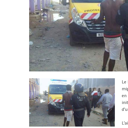
Le 
mig
en 
ini
d’u
L’a