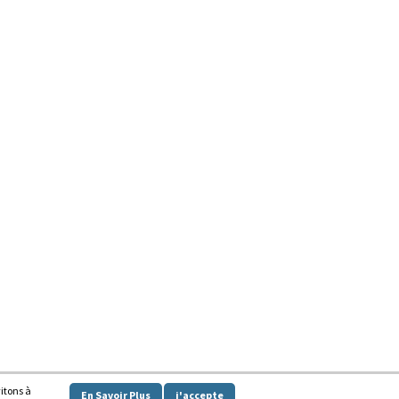
vitons à
En Savoir Plus
j'accepte