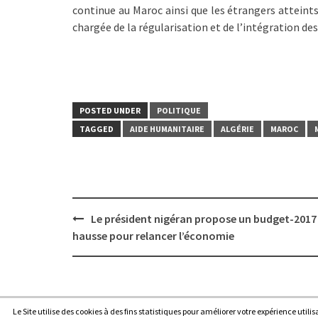
continue au Maroc ainsi que les étrangers atteint
chargée de la régularisation et de l’intégration 
POSTED UNDER
POLITIQUE
TAGGED
AIDE HUMANITAIRE
ALGÉRIE
MAROC
Post
Le président nigéran propose un budget-2017
navigation
hausse pour relancer l’économie
Le Site utilise des cookies à des fins statistiques pour améliorer votre expérience utili