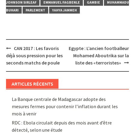
JOHNSON SIRLEAF
EMMANUEL FAGBENLE
GAMBIE
MUHAMMADU
BUHARI
PARLEMENT
YAHYA JAMMEH
Post
CAN 2017 : Les favoris
Egypte : L’ancien footballeur
navigation
déjà sous pression pour les
Mohamed Aboutrika sur la
seconds matchs de poule
liste des «terroristes»
ARTICLES RÉCENTS
La Banque centrale de Madagascar adopte des
mesures fermes pour contenir l’inflation durant les
mois à venir
RDC : Ebola circulait depuis des mois avant d’être
détecté, selon une étude