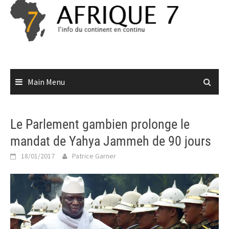
Skip
to
content
Main Menu
Le Parlement gambien prolonge le
mandat de Yahya Jammeh de 90 jours
18/01/2017
Patrice Garner