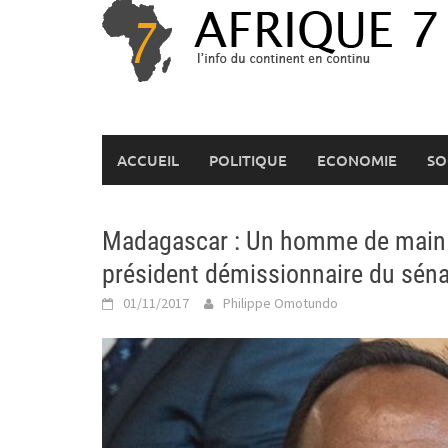
Skip
to
content
ACCUEIL
POLITIQUE
ECONOMIE
SO
Madagascar : Un homme de main d
président démissionnaire du séna
01/11/2017
Philippe Omotundo