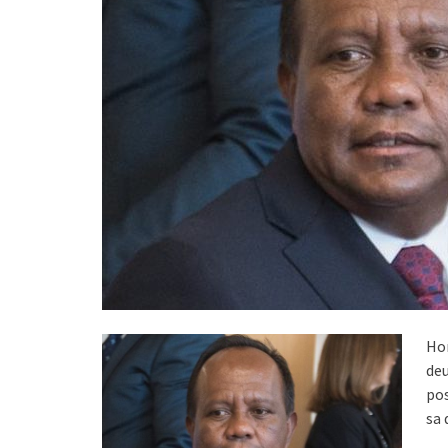
Ho
deu
pos
sa 