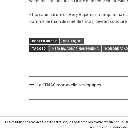
sa réélection ou l’investiture d’un nouveau préside
Et la candidature de Hery Rajaonarimampianina éta
homme de main du chef de l’Etat, devrait conduire l
POSTED UNDER
POLITIQUE
TAGGED
HERY RAJAONARIMAMPIANINA
HONORÉ RAK
Post
La CEMAC renouvelle ses équipes
navigation
Le Site utilise des cookies à des fins statistiques pour améliorer votre expérience utili
Copyright © 2026
Afrique7, l’info du continent en continu
.
prendre connaissance de no