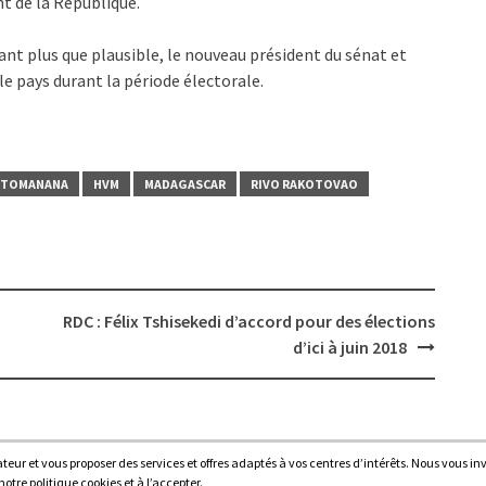
nt de la République.
nt plus que plausible, le nouveau président du sénat et
e pays durant la période électorale.
OTOMANANA
HVM
MADAGASCAR
RIVO RAKOTOVAO
RDC : Félix Tshisekedi d’accord pour des élections
d’ici à juin 2018
sateur et vous proposer des services et offres adaptés à vos centres d’intérêts. Nous vous in
Proudl
tre politique cookies et à l’accepter.