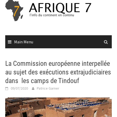
Skip
to
content
Main Menu
La Commission européenne interpellée
au sujet des exécutions extrajudiciaires
dans les camps de Tindouf
09/07/2020
Patrice Garner