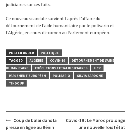
judiciaires sur ces faits.
Ce nouveau scandale survient l’après l’affaire du
détournement de l’aide humanitaire par le polisario et
l’Algérie, en cours d’examen au Parlement européen.
POSTED UNDER
POLITIQUE
TAGGED
ALGÉRIE
COVID-19
DÉTOURNEMENT DE L'AIDE
HUMANITAIRE
EXÉCUTIONS EXTRAJUDICIAIRES
HCR
PARLEMENT EUROPÉEN
POLISARIO
SILVIA SARDONE
TINDOUF
Post
Coup de balai dans la
Covid-19 : Le Maroc prolonge
navigation
presse en ligne au Bénin
une nouvelle fois l’état