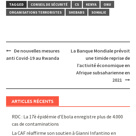
TAGGED
CONSEIL DE SÉCURITÉ
CS
KENYA
ONU
ORGANISATIONS TERRORISTES
SHEBABS
SOMALIE
Post
De nouvelles mesures
La Banque Mondiale prévoit
navigation
anti Covid-19 au Rwanda
une timide reprise de
l’activité économique en
Afrique subsaharienne en
2021
ARTICLES RÉCENTS
RDC : La 17è épidémie d’Ebola enregistre plus de 4.000
cas de contaminations
La CAF réaffirme son soutien à Gianni Infantino en