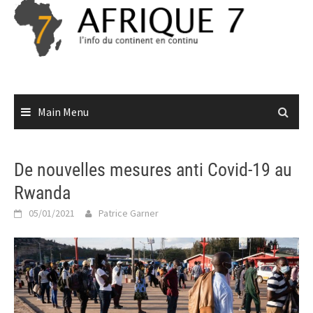
Skip
to
content
Main Menu
De nouvelles mesures anti Covid-19 au
Rwanda
05/01/2021
Patrice Garner