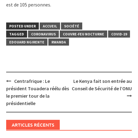
est de 105 personnes.
POSTED UNDER
ACCUEIL
SOCIÉTÉ
TAGGED
CORONAVIRUS
COUVRE-FEU NOCTURNE
COVID-19
EDOUARD NGIRENTE
RWANDA
Post
Centrafrique : Le
Le Kenya fait son entrée au
navigation
président Touadera réélu dès
Conseil de Sécurité de l’ONU
le premier tour de la
présidentielle
ARTICLES RÉCENTS