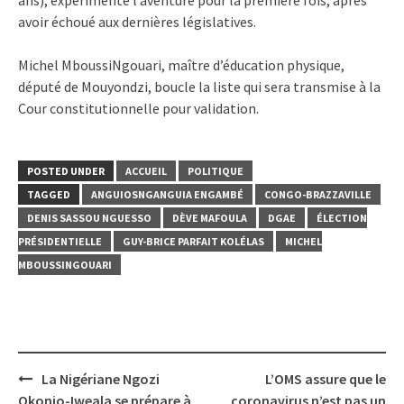
avoir échoué aux dernières législatives.
Michel MboussiNgouari, maître d’éducation physique,
député de Mouyondzi, boucle la liste qui sera transmise à la
Cour constitutionnelle pour validation.
POSTED UNDER
ACCUEIL
POLITIQUE
TAGGED
ANGUIOSNGANGUIA ENGAMBÉ
CONGO-BRAZZAVILLE
DENIS SASSOU NGUESSO
DÈVE MAFOULA
DGAE
ÉLECTION
PRÉSIDENTIELLE
GUY-BRICE PARFAIT KOLÉLAS
MICHEL
MBOUSSINGOUARI
Post
La Nigériane Ngozi
L’OMS assure que le
navigation
Okonjo-Iweala se prépare à
coronavirus n’est pas un