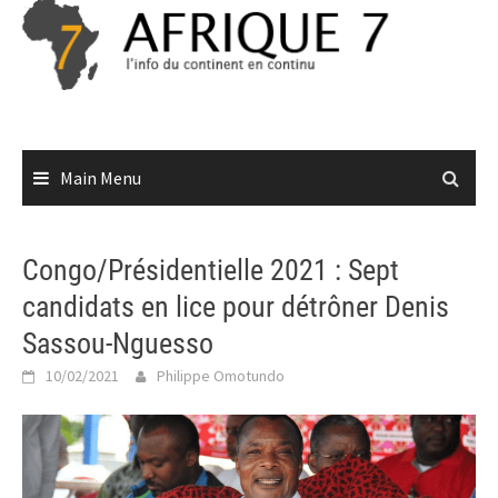
Skip
to
content
Main Menu
Congo/Présidentielle 2021 : Sept
candidats en lice pour détrôner Denis
Sassou-Nguesso
10/02/2021
Philippe Omotundo