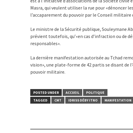
est à l’initiative d’associations de la Société civi
Masra, qui veulent utiliser la rue pour «dénoncer l
l’accaparement du pouvoir par le Conseil militaire 
Le ministre de la Sécurité publique, Souleymane Ab
prévient toutefois, qu’«en cas d’infraction ou de 
responsables».
La dernière manifestation autorisée au Tchad remon
vision», une plate-forme de 42 partis se disant de 
pouvoir militaire.
POSTED UNDER
ACCUEIL
POLITIQUE
TAGGED
CMT
IDRISS DÉBY ITNO
MANIFESTATION