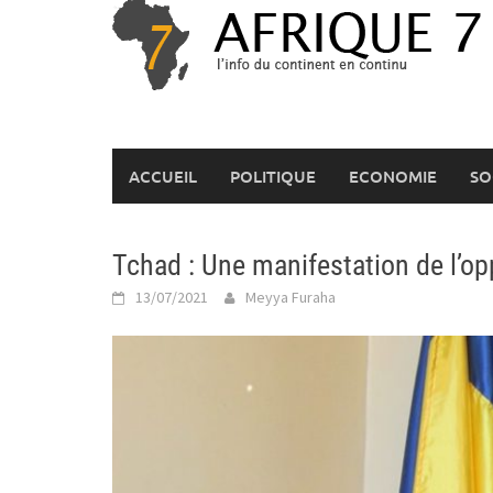
Skip
to
content
ACCUEIL
POLITIQUE
ECONOMIE
SO
Tchad : Une manifestation de l’op
13/07/2021
Meyya Furaha