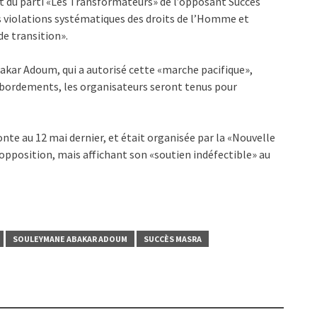
le et du parti «Les Transformateurs» de l’opposant Succès
es violations systématiques des droits de l’Homme et
de transition».
akar Adoum, qui a autorisé cette «marche pacifique»,
débordements, les organisateurs seront tenus pour
te au 12 mai dernier, et était organisée par la «Nouvelle
l’opposition, mais affichant son «soutien indéfectible» au
SOULEYMANE ABAKAR ADOUM
SUCCÈS MASRA