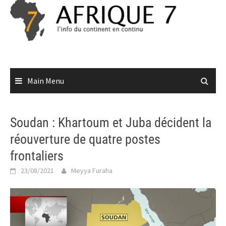
Skip
to
content
Main Menu
Soudan : Khartoum et Juba décident la
réouverture de quatre postes
frontaliers
23/08/2021
Meyya Furaha