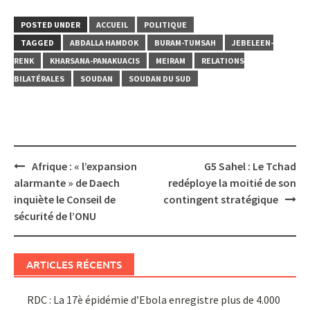
POSTED UNDER
ACCUEIL
POLITIQUE
TAGGED
ABDALLA HAMDOK
BURAM-TUMSAH
JEBELEEN-
RENK
KHARSANA-PANAKUACIS
MEIRAM
RELATIONS
BILATÉRALES
SOUDAN
SOUDAN DU SUD
Post
Afrique : « l’expansion
G5 Sahel : Le Tchad
navigation
alarmante » de Daech
redéploye la moitié de son
inquiète le Conseil de
contingent stratégique
sécurité de l’ONU
ARTICLES RÉCENTS
RDC : La 17è épidémie d’Ebola enregistre plus de 4.000