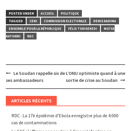
POSTED UNDER
ACCUEIL
POLITIQUE
TAGGED
CENI
COMMISSION ELECTORALE
DENIS KADIMA
ENSEMBLE POUR LA RÉPUBLIQUE
FÉLIX TSHISEKEDI
MOÏSE
KATUMBI
RDC
Post
Le Soudan rappelle six de
L’ONU optimiste quand à une
navigation
ses ambassadeurs
sortie de crise au Soudan
ARTICLES RÉCENTS
RDC : La 17è épidémie d’Ebola enregistre plus de 4.000
cas de contaminations