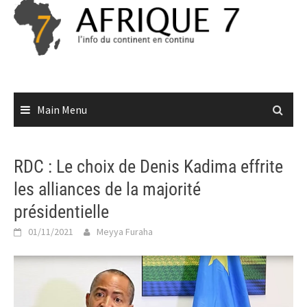
Skip
to
content
Main Menu
RDC : Le choix de Denis Kadima effrite
les alliances de la majorité
présidentielle
01/11/2021
Meyya Furaha