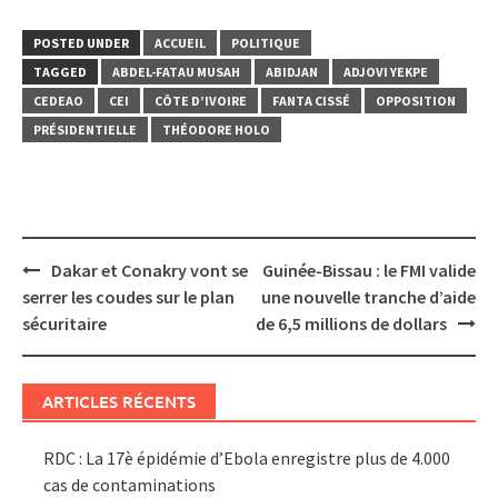
POSTED UNDER
ACCUEIL
POLITIQUE
TAGGED
ABDEL-FATAU MUSAH
ABIDJAN
ADJOVI YEKPE
CEDEAO
CEI
CÔTE D’IVOIRE
FANTA CISSÉ
OPPOSITION
PRÉSIDENTIELLE
THÉODORE HOLO
Post
Dakar et Conakry vont se
Guinée-Bissau : le FMI valide
navigation
serrer les coudes sur le plan
une nouvelle tranche d’aide
sécuritaire
de 6,5 millions de dollars
ARTICLES RÉCENTS
RDC : La 17è épidémie d’Ebola enregistre plus de 4.000
cas de contaminations