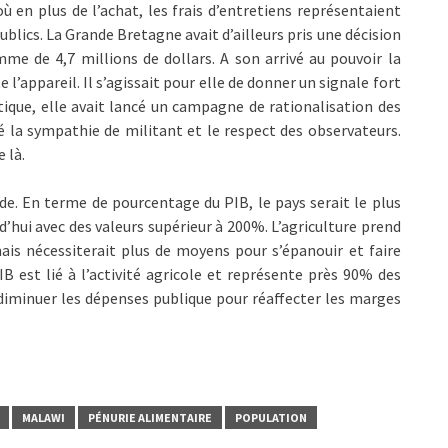
ù en plus de l’achat, les frais d’entretiens représentaient
lics. La Grande Bretagne avait d’ailleurs pris une décision
me de 4,7 millions de dollars. A son arrivé au pouvoir la
l’appareil. Il s’agissait pour elle de donner un signale fort
ique, elle avait lancé un campagne de rationalisation des
iré la sympathie de militant et le respect des observateurs.
 là.
de. En terme de pourcentage du PIB, le pays serait le plus
d’hui avec des valeurs supérieur à 200%. L’agriculture prend
is nécessiterait plus de moyens pour s’épanouir et faire
IB est lié à l’activité agricole et représente près 90% des
 diminuer les dépenses publique pour réaffecter les marges
MALAWI
PÉNURIE ALIMENTAIRE
POPULATION