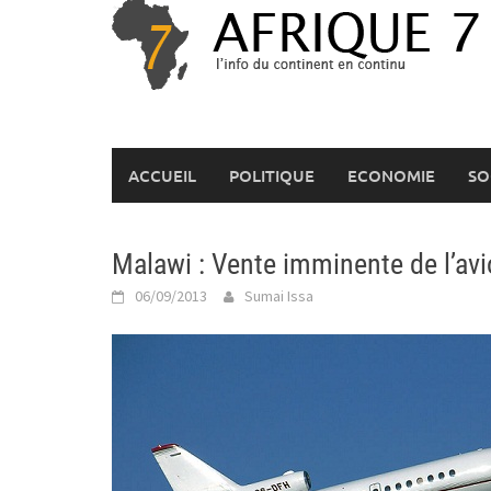
Skip
to
content
ACCUEIL
POLITIQUE
ECONOMIE
SO
Malawi : Vente imminente de l’avi
06/09/2013
Sumai Issa