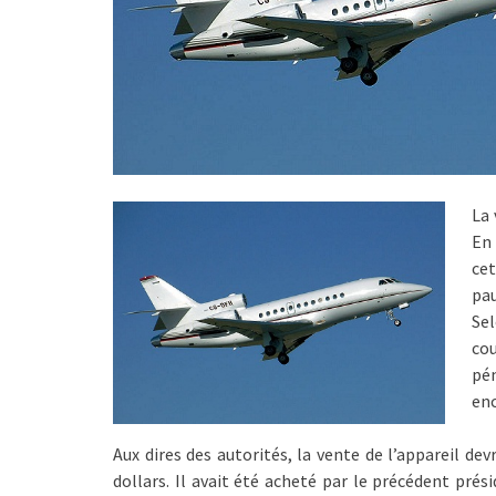
La 
En
cet
pau
Sel
co
pén
enc
Aux dires des autorités, la vente de l’appareil de
dollars. Il avait été acheté par le précédent prés